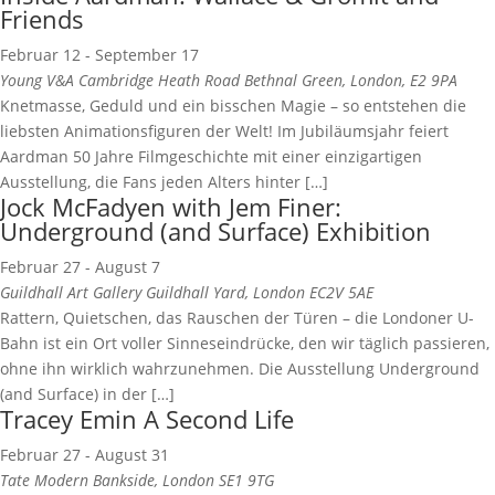
Friends
Februar 12
-
September 17
Young V&A
Cambridge Heath Road Bethnal Green, London, E2 9PA
Knetmasse, Geduld und ein bisschen Magie – so entstehen die
liebsten Animationsfiguren der Welt! Im Jubiläumsjahr feiert
Aardman 50 Jahre Filmgeschichte mit einer einzigartigen
Ausstellung, die Fans jeden Alters hinter […]
Jock McFadyen with Jem Finer:
Underground (and Surface) Exhibition
Februar 27
-
August 7
Guildhall Art Gallery
Guildhall Yard, London EC2V 5AE
Rattern, Quietschen, das Rauschen der Türen – die Londoner U-
Bahn ist ein Ort voller Sinneseindrücke, den wir täglich passieren,
ohne ihn wirklich wahrzunehmen. Die Ausstellung Underground
(and Surface) in der […]
Tracey Emin A Second Life
Februar 27
-
August 31
Tate Modern
Bankside, London SE1 9TG