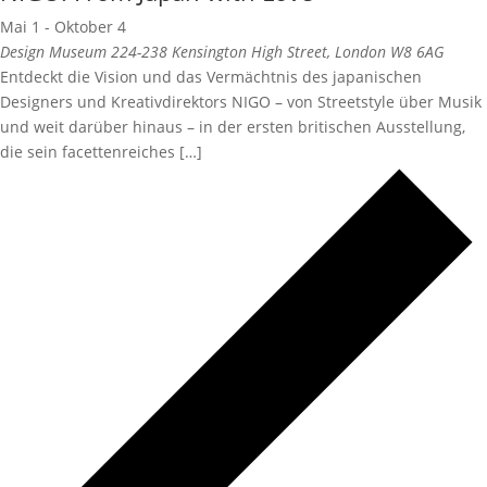
Mai 1
-
Oktober 4
Design Museum
224-238 Kensington High Street, London W8 6AG
Entdeckt die Vision und das Vermächtnis des japanischen
Designers und Kreativdirektors NIGO – von Streetstyle über Musik
und weit darüber hinaus – in der ersten britischen Ausstellung,
die sein facettenreiches […]