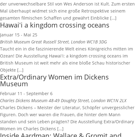
der unverwechselbare Stil von Wes Anderson ist Kult. Zum ersten
Mal überhaupt widmet sich eine große Retrospektive seinem
gesamten filmischen Schaffen und gewährt Einblicke […]
Hawaiʻi a kingdom crossing oceans
Januar 15
-
Mai 25
British Museum
Great Russell Street, London WC1B 3DG
Taucht ein in die faszinierende Welt eines Königreichs mitten im
Ozean! Die Ausstellung Hawaiʻi: a kingdom crossing oceans im
British Museum ist weit mehr als eine bloße Schau historischer
Objekte […]
Extra/Ordinary Women im Dickens
Museum
Februar 11
-
September 6
Charles Dickens Museum
48-49 Doughty Street, London WC1N 2LX
Charles Dickens – Meister der Literatur, Schöpfer unvergesslicher
Figuren. Doch wer waren die Frauen, die hinter dem Mann
standen und sein Leben prägten? Die Ausstellung Extra/Ordinary
Women im Charles Dickens […]
Inside Aardman: Wallace & Gromit and