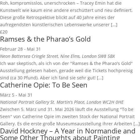
Roh, kompromisslos, unerschrocken – Tracey Emin hat die
Kunstwelt wie kaum eine andere erschüttert und neu definiert.
Diese große Retrospektive blickt auf 40 Jahre eines der
aufregendsten künstlerischen Lebenswerke unserer […]
£20
Ramses & the Pharao’s Gold
Februar 28
-
Mai 31
Neon Battersea
Cringle Street, Nine Elms, London SW8 5BX
Ich war skeptisch, als ich von der "Ramses & the Pharao's Gold"
Ausstellung gelesen haben, gerade weil die Tickets hochpreisig
sind (ca 30 Pfund). Aber ich fand sie sehr gut! […]
Catherine Opie: To Be Seen
März 5
-
Mai 31
National Portrait Gallery
St. Martin's Place, London WC2H 0HE
Zwischen 5. März und 31. Mai 2026 läuft die Ausstellung "To be
Seen" von Catherine Opie im zweiten Stock der National Portrait
Gallery. Es die erste große Museumsausstellung ihrer Arbeiten […]
David Hockney – A Year in Normandie and
Some Other Thoughts about Painting