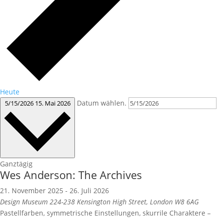
Heute
Datum wählen.
5/15/2026
15. Mai 2026
Ganztägig
Wes Anderson: The Archives
21. November 2025
-
26. Juli 2026
Design Museum
224-238 Kensington High Street, London W8 6AG
Pastellfarben, symmetrische Einstellungen, skurrile Charaktere –