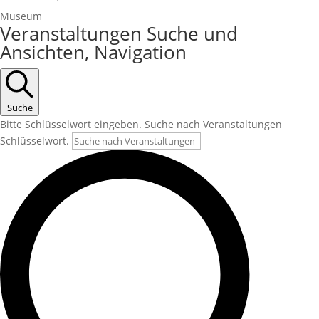
Museum
Veranstaltungen
Veranstaltungen Suche und
für
Ansichten, Navigation
7.
Mai
2026
Suche
Bitte Schlüsselwort eingeben. Suche nach Veranstaltungen
Schlüsselwort.