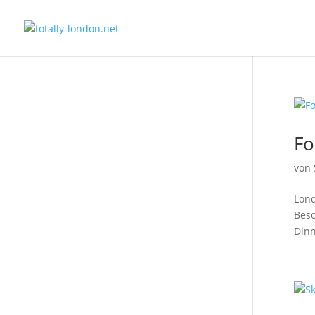
Fo
von
Lond
Beso
Dinn