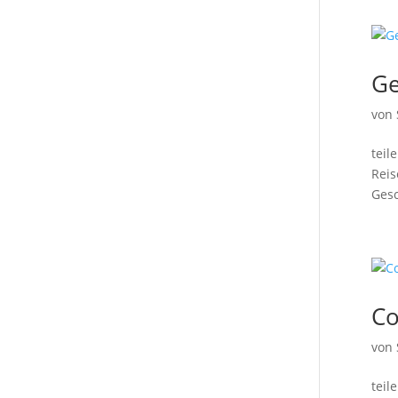
Ge
von
teil
Reis
Gesc
Co
von
teil