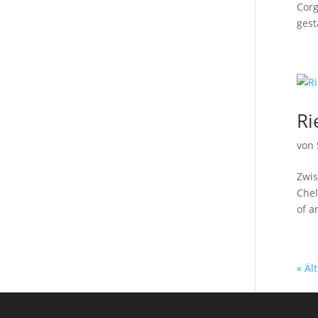
Corg
gest
Ri
von
Zwis
Chel
of a
« Äl