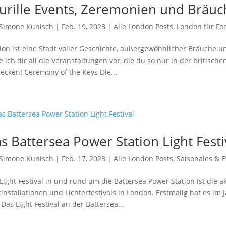
urille Events, Zeremonien und Bräu
Simone Kunisch
|
Feb. 19, 2023
|
Alle London Posts
,
London für For
on ist eine Stadt voller Geschichte, außergewöhnlicher Bräuche un
le ich dir all die Veranstaltungen vor, die du so nur in der britisc
ecken! Ceremony of the Keys Die...
s Battersea Power Station Light Festi
Simone Kunisch
|
Feb. 17, 2023
|
Alle London Posts
,
Saisonales & E
Light Festival in und rund um die Battersea Power Station ist die a
tinstallationen und Lichterfestivals in London. Erstmalig hat es i
 Das Light Festival an der Battersea...