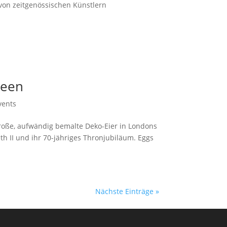
 von zeitgenössischen Künstlern
ueen
vents
roße, aufwändig bemalte Deko-Eier in Londons
h II und ihr 70-jähriges Thronjubiläum. Eggs
Nächste Einträge »