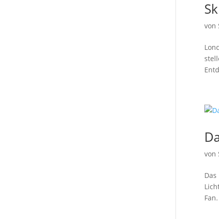
Sk
von
Lond
stel
Entd
Da
von
Das 
Lich
Fan.