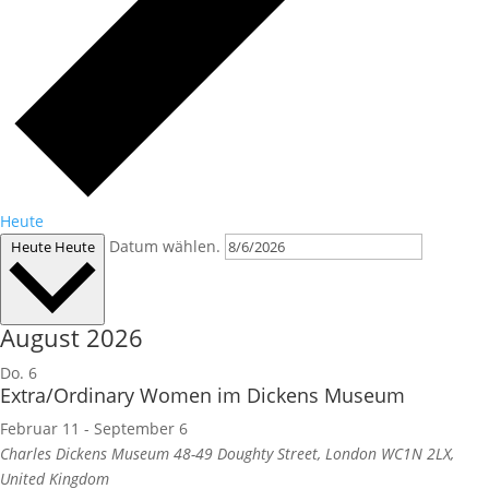
Heute
Datum wählen.
Heute
Heute
August 2026
Do.
6
Extra/Ordinary Women im Dickens Museum
Februar 11
-
September 6
Charles Dickens Museum
48-49 Doughty Street, London WC1N 2LX,
United Kingdom