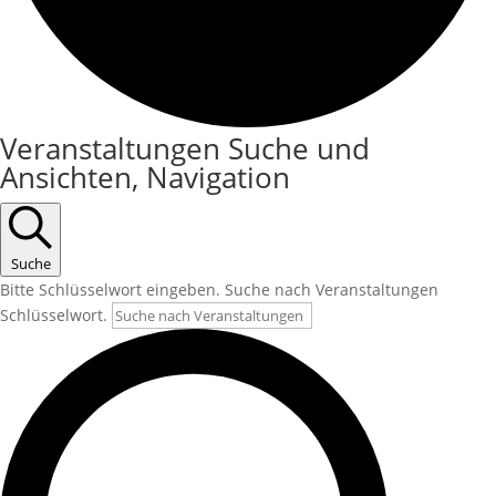
Veranstaltungen
Veranstaltungen Suche und
Ansichten, Navigation
Suche
Bitte Schlüsselwort eingeben. Suche nach Veranstaltungen
Schlüsselwort.