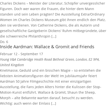
Charles Dickens – Meister der Literatur, Schöpfer unvergesslicher
Figuren. Doch wer waren die Frauen, die hinter dem Mann
standen und sein Leben prägten? Die Ausstellung Extra/Ordinary
Women im Charles Dickens Museum gibt ihnen endlich den Platz,
den sie verdienen. Von Catherine Dickens, die als Autorin und
gesellschaftliche Gastgeberin Dickens' Ruhm mitbegründete, über
die schwerreiche Philanthropin […]
Do.
6
Inside Aardman: Wallace & Gromit and Friends
Februar 12
-
September 17
Young V&A
Cambridge Heath Road Bethnal Green, London, E2 9PA,
United Kingdom
Knetmasse, Geduld und ein bisschen Magie – so entstehen die
liebsten Animationsfiguren der Welt! Im Jubiläumsjahr feiert
Aardman 50 Jahre Filmgeschichte mit einer einzigartigen
Ausstellung, die Fans jeden Alters hinter die Kulissen der Stop-
Motion-Kunst entführt. Wallace & Gromit, Shaun the Sheep,
Morph – alte Bekannte warten darauf, besucht zu werden.
Wichtig: auch wenn der Einlass […]