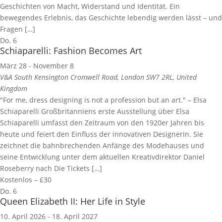
Geschichten von Macht, Widerstand und Identität. Ein
bewegendes Erlebnis, das Geschichte lebendig werden lässt – und
Fragen […]
Do.
6
Schiaparelli: Fashion Becomes Art
März 28
-
November 8
V&A South Kensington
Cromwell Road, London SW7 2RL, United
Kingdom
"For me, dress designing is not a profession but an art." – Elsa
Schiaparelli Großbritanniens erste Ausstellung über Elsa
Schiaparelli umfasst den Zeitraum von den 1920er Jahren bis
heute und feiert den Einfluss der innovativen Designerin. Sie
zeichnet die bahnbrechenden Anfänge des Modehauses und
seine Entwicklung unter dem aktuellen Kreativdirektor Daniel
Roseberry nach Die Tickets […]
Kostenlos – £30
Do.
6
Queen Elizabeth II: Her Life in Style
10. April 2026
-
18. April 2027