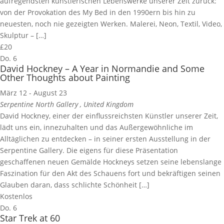
aufregendsten künstlerischen Lebenswerke unserer Zeit zurück:
von der Provokation des My Bed in den 1990ern bis hin zu
neuesten, noch nie gezeigten Werken. Malerei, Neon, Textil, Video,
Skulptur – […]
£20
Do.
6
David Hockney – A Year in Normandie and Some
Other Thoughts about Painting
März 12
-
August 23
Serpentine North Gallery
, United Kingdom
David Hockney, einer der einflussreichsten Künstler unserer Zeit,
lädt uns ein, innezuhalten und das Außergewöhnliche im
Alltäglichen zu entdecken – in seiner ersten Ausstellung in der
Serpentine Gallery. Die eigens für diese Präsentation
geschaffenen neuen Gemälde Hockneys setzen seine lebenslange
Faszination für den Akt des Schauens fort und bekräftigen seinen
Glauben daran, dass schlichte Schönheit […]
Kostenlos
Do.
6
Star Trek at 60