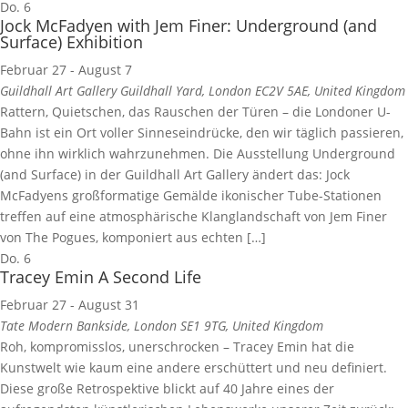
Do.
6
Jock McFadyen with Jem Finer: Underground (and
Surface) Exhibition
Februar 27
-
August 7
Guildhall Art Gallery
Guildhall Yard, London EC2V 5AE, United Kingdom
Rattern, Quietschen, das Rauschen der Türen – die Londoner U-
Bahn ist ein Ort voller Sinneseindrücke, den wir täglich passieren,
ohne ihn wirklich wahrzunehmen. Die Ausstellung Underground
(and Surface) in der Guildhall Art Gallery ändert das: Jock
McFadyens großformatige Gemälde ikonischer Tube-Stationen
treffen auf eine atmosphärische Klanglandschaft von Jem Finer
von The Pogues, komponiert aus echten […]
Do.
6
Tracey Emin A Second Life
Februar 27
-
August 31
Tate Modern
Bankside, London SE1 9TG, United Kingdom
Roh, kompromisslos, unerschrocken – Tracey Emin hat die
Kunstwelt wie kaum eine andere erschüttert und neu definiert.
Diese große Retrospektive blickt auf 40 Jahre eines der