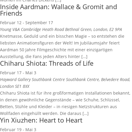
Inside Aardman: Wallace & Gromit and
Friends
Februar 12
-
September 17
Young V&A
Cambridge Heath Road Bethnal Green, London, E2 9PA
Knetmasse, Geduld und ein bisschen Magie – so entstehen die
liebsten Animationsfiguren der Welt! Im Jubiläumsjahr feiert
Aardman 50 Jahre Filmgeschichte mit einer einzigartigen
Ausstellung, die Fans jeden Alters hinter […]
Chiharu Shiota: Threads of Life
Februar 17
-
Mai 3
Hayward Gallery Southbank Centre
Southbank Centre, Belvedere Road,
London SE1 8XX
Chiharu Shiota ist für ihre großformatigen Installationen bekannt,
in denen gewöhnliche Gegenstände – wie Schuhe, Schlüssel,
Betten, Stühle und Kleider – in riesigen Netzstrukturen aus
Wollfaden eingehüllt werden. Die daraus […]
Yin Xiuzhen: Heart to Heart
Februar 19
-
Mai 3