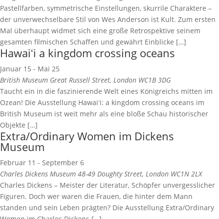
Pastellfarben, symmetrische Einstellungen, skurrile Charaktere –
der unverwechselbare Stil von Wes Anderson ist Kult. Zum ersten
Mal überhaupt widmet sich eine große Retrospektive seinem
gesamten filmischen Schaffen und gewährt Einblicke […]
Hawaiʻi a kingdom crossing oceans
Januar 15
-
Mai 25
British Museum
Great Russell Street, London WC1B 3DG
Taucht ein in die faszinierende Welt eines Königreichs mitten im
Ozean! Die Ausstellung Hawaiʻi: a kingdom crossing oceans im
British Museum ist weit mehr als eine bloße Schau historischer
Objekte […]
Extra/Ordinary Women im Dickens
Museum
Februar 11
-
September 6
Charles Dickens Museum
48-49 Doughty Street, London WC1N 2LX
Charles Dickens – Meister der Literatur, Schöpfer unvergesslicher
Figuren. Doch wer waren die Frauen, die hinter dem Mann
standen und sein Leben prägten? Die Ausstellung Extra/Ordinary
Women im Charles Dickens […]