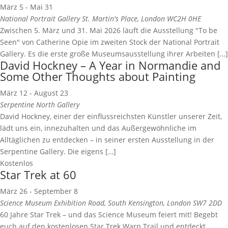
März 5
-
Mai 31
National Portrait Gallery
St. Martin's Place, London WC2H 0HE
Zwischen 5. März und 31. Mai 2026 läuft die Ausstellung "To be
Seen" von Catherine Opie im zweiten Stock der National Portrait
Gallery. Es die erste große Museumsausstellung ihrer Arbeiten […]
David Hockney – A Year in Normandie and
Some Other Thoughts about Painting
März 12
-
August 23
Serpentine North Gallery
David Hockney, einer der einflussreichsten Künstler unserer Zeit,
lädt uns ein, innezuhalten und das Außergewöhnliche im
Alltäglichen zu entdecken – in seiner ersten Ausstellung in der
Serpentine Gallery. Die eigens […]
Kostenlos
Star Trek at 60
März 26
-
September 8
Science Museum
Exhibition Road, South Kensington, London SW7 2DD
60 Jahre Star Trek – und das Science Museum feiert mit! Begebt
euch auf den kostenlosen Star Trek Warp Trail und entdeckt