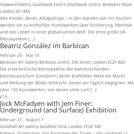
Hayward Gallery Southbank Centre
Southbank Centre, Belvedere Road,
London SE1 8XX
Alte Kleider, Beton, Alltagsdinge – in den Händen von Yin Xiuzhen
werden sie zu kraftvollen Kunstwerken über Erinnerung, Identität
und das Leben in einer globalisierten Welt. Die erste große UK-
Retrospektive […]
Beatriz González im Barbican
Februar 25
-
Mai 10
Barbican Art Gallery
Barbican Centre, Silk Street, London EC2Y 8DS
Die erste britische Retrospektive der bahnbrechenden
kolumbianischen Künstlerin, deren kraftvolles Werk die Macht
und Wirkung der Bilder erforscht, denen wir täglich begegnen. Mit
über 150 Kunstwerken, von denen viele zum […]
£19
Jock McFadyen with Jem Finer:
Underground (and Surface) Exhibition
Februar 27
-
August 7
Guildhall Art Gallery
Guildhall Yard, London EC2V 5AE
Rattern, Quietschen, das Rauschen der Türen – die Londoner U-