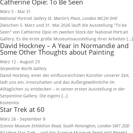
Catherine Opie: To Be Seen
März 5
-
Mai 31
National Portrait Gallery
St. Martin's Place, London WC2H 0HE
Zwischen 5. März und 31. Mai 2026 läuft die Ausstellung "To be
Seen" von Catherine Opie im zweiten Stock der National Portrait
Gallery. Es die erste große Museumsausstellung ihrer Arbeiten […]
David Hockney – A Year in Normandie and
Some Other Thoughts about Painting
März 12
-
August 23
Serpentine North Gallery
David Hockney, einer der einflussreichsten Künstler unserer Zeit,
lädt uns ein, innezuhalten und das Außergewöhnliche im
Alltäglichen zu entdecken – in seiner ersten Ausstellung in der
Serpentine Gallery. Die eigens […]
Kostenlos
Star Trek at 60
März 26
-
September 8
Science Museum
Exhibition Road, South Kensington, London SW7 2DD
60 Jahre Star Trek – und das Science Museum feiert mit! Begebt