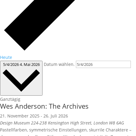
Heute
Datum wählen.
5/4/2026
4. Mai 2026
Ganztägig
Wes Anderson: The Archives
21. November 2025
-
26. Juli 2026
Design Museum
224-238 Kensington High Street, London W8 6AG
Pastellfarben, symmetrische Einstellungen, skurrile Charaktere –