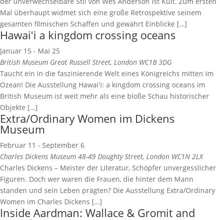
der unverwechselbare Stil von Wes Anderson ist Kult. Zum ersten
Mal überhaupt widmet sich eine große Retrospektive seinem
gesamten filmischen Schaffen und gewährt Einblicke […]
Hawaiʻi a kingdom crossing oceans
Januar 15
-
Mai 25
British Museum
Great Russell Street, London WC1B 3DG
Taucht ein in die faszinierende Welt eines Königreichs mitten im
Ozean! Die Ausstellung Hawaiʻi: a kingdom crossing oceans im
British Museum ist weit mehr als eine bloße Schau historischer
Objekte […]
Extra/Ordinary Women im Dickens
Museum
Februar 11
-
September 6
Charles Dickens Museum
48-49 Doughty Street, London WC1N 2LX
Charles Dickens – Meister der Literatur, Schöpfer unvergesslicher
Figuren. Doch wer waren die Frauen, die hinter dem Mann
standen und sein Leben prägten? Die Ausstellung Extra/Ordinary
Women im Charles Dickens […]
Inside Aardman: Wallace & Gromit and