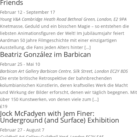
Friends
Februar 12
-
September 17
Young V&A
Cambridge Heath Road Bethnal Green, London, E2 9PA
Knetmasse, Geduld und ein bisschen Magie – so entstehen die
liebsten Animationsfiguren der Welt! Im Jubiläumsjahr feiert
Aardman 50 Jahre Filmgeschichte mit einer einzigartigen
Ausstellung, die Fans jeden Alters hinter […]
Beatriz González im Barbican
Februar 25
-
Mai 10
Barbican Art Gallery
Barbican Centre, Silk Street, London EC2Y 8DS
Die erste britische Retrospektive der bahnbrechenden
kolumbianischen Künstlerin, deren kraftvolles Werk die Macht
und Wirkung der Bilder erforscht, denen wir täglich begegnen. Mit
über 150 Kunstwerken, von denen viele zum […]
£19
Jock McFadyen with Jem Finer:
Underground (and Surface) Exhibition
Februar 27
-
August 7
Guildhall Art Gallery
Guildhall Yard, London EC2V 5AE