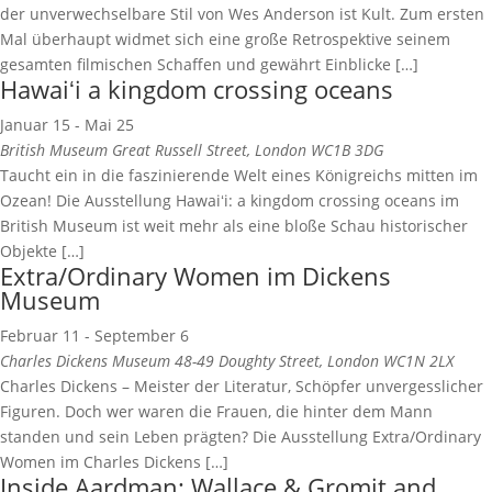
der unverwechselbare Stil von Wes Anderson ist Kult. Zum ersten
Mal überhaupt widmet sich eine große Retrospektive seinem
gesamten filmischen Schaffen und gewährt Einblicke […]
Hawaiʻi a kingdom crossing oceans
Januar 15
-
Mai 25
British Museum
Great Russell Street, London WC1B 3DG
Taucht ein in die faszinierende Welt eines Königreichs mitten im
Ozean! Die Ausstellung Hawaiʻi: a kingdom crossing oceans im
British Museum ist weit mehr als eine bloße Schau historischer
Objekte […]
Extra/Ordinary Women im Dickens
Museum
Februar 11
-
September 6
Charles Dickens Museum
48-49 Doughty Street, London WC1N 2LX
Charles Dickens – Meister der Literatur, Schöpfer unvergesslicher
Figuren. Doch wer waren die Frauen, die hinter dem Mann
standen und sein Leben prägten? Die Ausstellung Extra/Ordinary
Women im Charles Dickens […]
Inside Aardman: Wallace & Gromit and