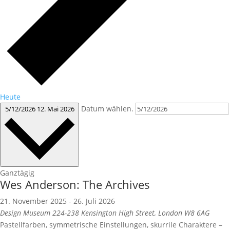
Heute
Datum wählen.
5/12/2026
12. Mai 2026
Ganztägig
Wes Anderson: The Archives
21. November 2025
-
26. Juli 2026
Design Museum
224-238 Kensington High Street, London W8 6AG
Pastellfarben, symmetrische Einstellungen, skurrile Charaktere –