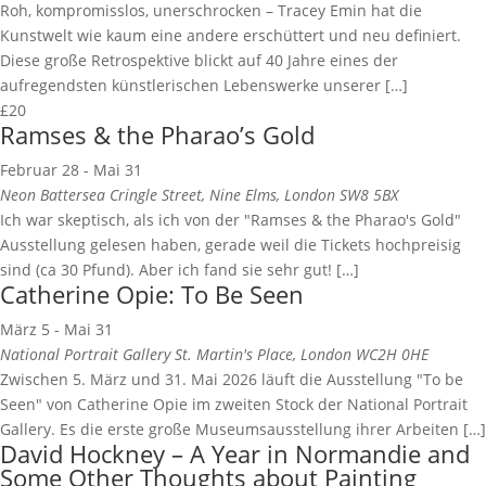
Roh, kompromisslos, unerschrocken – Tracey Emin hat die
Kunstwelt wie kaum eine andere erschüttert und neu definiert.
Diese große Retrospektive blickt auf 40 Jahre eines der
aufregendsten künstlerischen Lebenswerke unserer […]
£20
Ramses & the Pharao’s Gold
Februar 28
-
Mai 31
Neon Battersea
Cringle Street, Nine Elms, London SW8 5BX
Ich war skeptisch, als ich von der "Ramses & the Pharao's Gold"
Ausstellung gelesen haben, gerade weil die Tickets hochpreisig
sind (ca 30 Pfund). Aber ich fand sie sehr gut! […]
Catherine Opie: To Be Seen
März 5
-
Mai 31
National Portrait Gallery
St. Martin's Place, London WC2H 0HE
Zwischen 5. März und 31. Mai 2026 läuft die Ausstellung "To be
Seen" von Catherine Opie im zweiten Stock der National Portrait
Gallery. Es die erste große Museumsausstellung ihrer Arbeiten […]
David Hockney – A Year in Normandie and
Some Other Thoughts about Painting