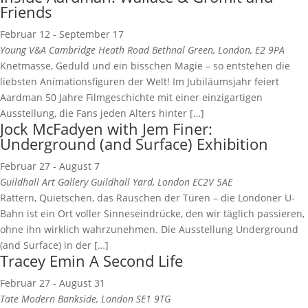
Friends
Februar 12
-
September 17
Young V&A
Cambridge Heath Road Bethnal Green, London, E2 9PA
Knetmasse, Geduld und ein bisschen Magie – so entstehen die
liebsten Animationsfiguren der Welt! Im Jubiläumsjahr feiert
Aardman 50 Jahre Filmgeschichte mit einer einzigartigen
Ausstellung, die Fans jeden Alters hinter […]
Jock McFadyen with Jem Finer:
Underground (and Surface) Exhibition
Februar 27
-
August 7
Guildhall Art Gallery
Guildhall Yard, London EC2V 5AE
Rattern, Quietschen, das Rauschen der Türen – die Londoner U-
Bahn ist ein Ort voller Sinneseindrücke, den wir täglich passieren,
ohne ihn wirklich wahrzunehmen. Die Ausstellung Underground
(and Surface) in der […]
Tracey Emin A Second Life
Februar 27
-
August 31
Tate Modern
Bankside, London SE1 9TG