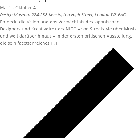
Mai 1
-
Oktober 4
Design Museum
224-238 Kensington High Street, London W8 6AG
Entdeckt die Vision und das Vermächtnis des japanischen
Designers und Kreativdirektors NIGO – von Streetstyle über Musik
und weit darüber hinaus – in der ersten britischen Ausstellung,
die sein facettenreiches […]