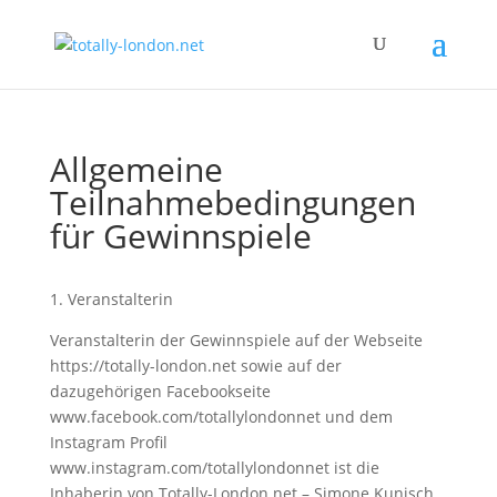
Allgemeine
Teilnahmebedingungen
für Gewinnspiele
1. Veranstalterin
Veranstalterin der Gewinnspiele auf der Webseite
https://totally-london.net sowie auf der
dazugehörigen Facebookseite
www.facebook.com/totallylondonnet und dem
Instagram Profil
www.instagram.com/totallylondonnet ist die
Inhaberin von Totally-London.net – Simone Kunisch.