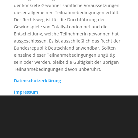
der konkrete Gewinner sämtliche Voraussetzungen
dieser allgemeinen Teilnahmebedingungen erfüllt.
Der Rechtsweg ist für die Durchführung der
Gewinnspiele von Totally-London.net und die
Entscheidung, welche TeilnehmerIn gewonnen hat,
ausgeschlossen. Es ist ausschließlich das Recht der
Bundesrepublik Deutschland anwendbar. Sollten
einzelne dieser Teilnahmebedingungen ungültig
sein oder werden, bleibt die Gültigkeit der übrigen
Teilnahmebedingungen davon unberührt.
Datenschutzerklärung
Impressum