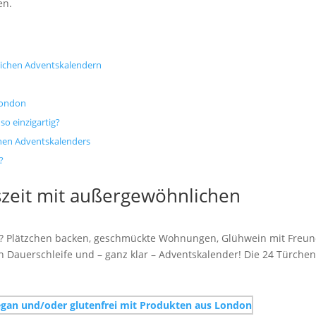
en.
lichen Adventskalendern
London
o einzigartig?
hen Adventskalenders
?
szeit mit außergewöhnlichen
it? Plätzchen backen, geschmückte Wohnungen, Glühwein mit Freu
 Dauerschleife und – ganz klar – Adventskalender! Die 24 Türche