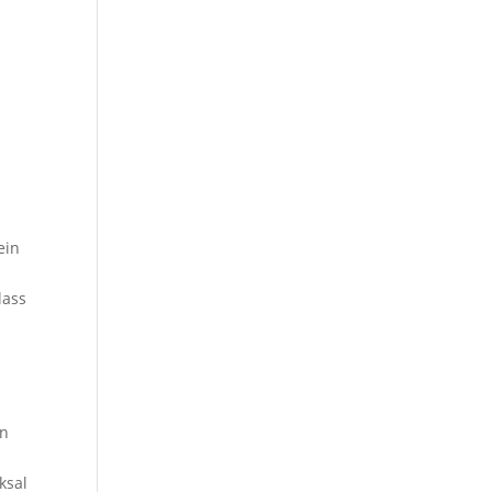
ein
lass
nn
ksal