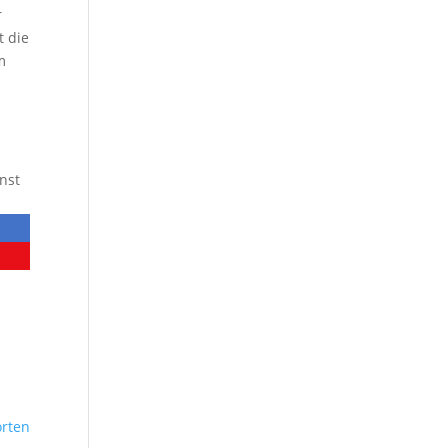
r
t die
m
nst
rten