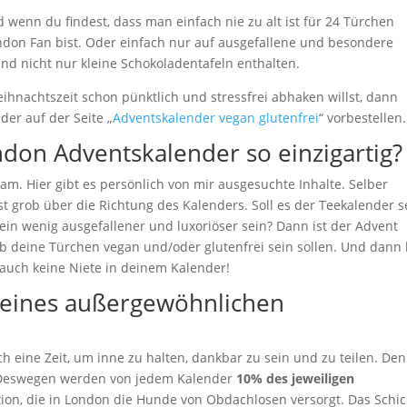
 wenn du findest, dass man einfach nie zu alt ist für 24 Türchen
don Fan bist. Oder einfach nur auf ausgefallene und besondere
und nicht nur kleine Schokoladentafeln enthalten.
hnachtszeit schon pünktlich und stressfrei abhaken willst, dann
er auf der Seite „
Adventskalender vegan glutenfrei
“ vorbestellen.
ndon Adventskalender so einzigartig?
am. Hier gibt es persönlich von mir ausgesuchte Inhalte. Selber
t grob über die Richtung des Kalenders. Soll es der Teekalender s
 ein wenig ausgefallener und luxoriöser sein? Dann ist der Advent
b deine Türchen vegan und/oder glutenfrei sein sollen. Und dann 
 auch keine Niete in deinem Kalender!
deines außergewöhnlichen
h eine Zeit, um inne zu halten, dankbar zu sein und zu teilen. De
. Deswegen werden von jedem Kalender
10% des jeweiligen
tion, die in London die Hunde von Obdachlosen versorgt. Das Schic