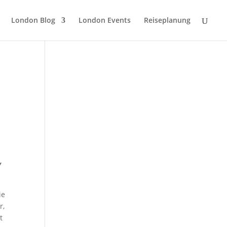
London Blog
London Events
Reiseplanung
y
ie
r,
t