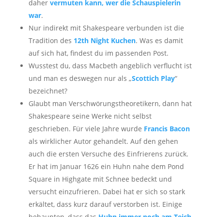
daher
vermuten kann, wer die Schauspielerin
war
.
Nur indirekt mit Shakespeare verbunden ist die
Tradition des
12th Night Kuchen
. Was es damit
auf sich hat, findest du im passenden Post.
Wusstest du, dass Macbeth angeblich verflucht ist
und man es deswegen nur als „
Scottich Play
“
bezeichnet?
Glaubt man Verschwörungstheoretikern, dann hat
Shakespeare seine Werke nicht selbst
geschrieben. Für viele Jahre wurde
Francis Bacon
als wirklicher Autor gehandelt. Auf den gehen
auch die ersten Versuche des Einfrierens zurück.
Er hat im Januar 1626 ein Huhn nahe dem Pond
Square in Highgate mit Schnee bedeckt und
versucht einzufrieren. Dabei hat er sich so stark
erkältet, dass kurz darauf verstorben ist. Einige
behaupten, dass das
Huhn immer noch am Teich