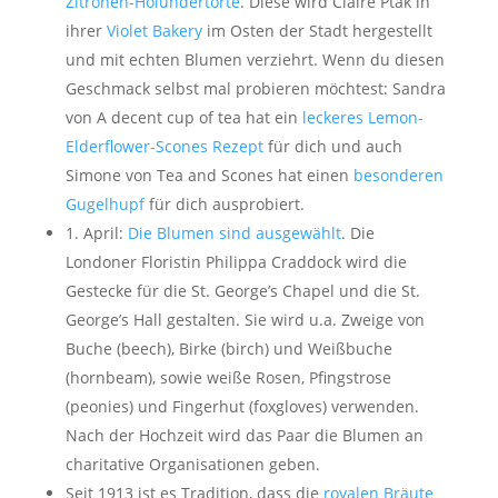
Zitronen-Holundertorte
. Diese wird Claire Ptak in
ihrer
Violet Bakery
im Osten der Stadt hergestellt
und mit echten Blumen verziehrt. Wenn du diesen
Geschmack selbst mal probieren möchtest: Sandra
von A decent cup of tea hat ein
leckeres Lemon-
Elderflower-Scones Rezept
für dich und auch
Simone von Tea and Scones hat einen
besonderen
Gugelhupf
für dich ausprobiert.
1. April:
Die Blumen sind ausgewählt
. Die
Londoner Floristin Philippa Craddock wird die
Gestecke für die St. George’s Chapel und die St.
George’s Hall gestalten. Sie wird u.a. Zweige von
Buche (beech), Birke (birch) und Weißbuche
(hornbeam), sowie weiße Rosen, Pfingstrose
(peonies) und Fingerhut (foxgloves) verwenden.
Nach der Hochzeit wird das Paar die Blumen an
charitative Organisationen geben.
Seit 1913 ist es Tradition, dass die
royalen Bräute