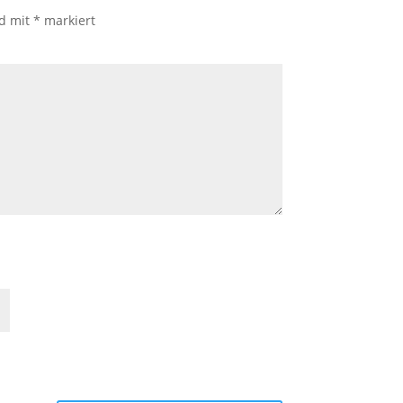
nd mit
*
markiert