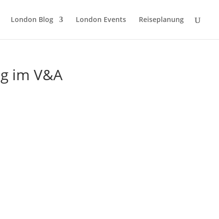
London Blog
London Events
Reiseplanung
ng im V&A