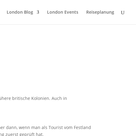
London Blog
London Events
Reiseplanung
ühere britische Kolonien. Auch in
mer dann, wenn man als Tourist vom Festland
ng zuerst geprüft hat.