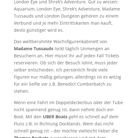
London Eye und Shrek’s Adventure. Gut zu wissen:
Aquarium, London Eye, Shrek’s Adventure, Madame
Tussauds und London Dungeon gehören zu einem
Verbund und je mehr Eintrittskarten man kauft,
desto günstiger wird es.
Das weltberühmte Wachsfigurenkabinett von
Madame Tussauds
lockt täglich Unmengen an
Besuchern an. Hier müsst ihr auf jeden Fall Tickets
reservieren. Ob sich der Besuch lohnt, muss jeder
selber entscheiden. Ich persönlich finde viele
Figuren nur mäßig gelungen, allerdings ist es witzig
für ein Selfie vor z.B. Benedict Cumberbatch zu
stehen.
Wenn eine Fahrt im Doppeldeckerbus oder der Tube
nicht spannend genug ist, dann nehmt doch ein
Boot. Mit den
UBER Boats
geht es schnell auf dem
Fluss z.B. in Richtung Docklands. Wem das nicht
schnell genug ist – der möchte vielleicht lieber die
Thamse Rockets
ausprobieren und mit dem